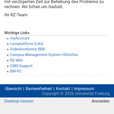
mit verzögerten Zeit zur Behebung des Problems zu
rechnen. Wir bitten um Geduld.
Ihr RZ-Team
Wichtige Links
myAccount
Lernplattform ILIAS
Videokonferenz BBB
Campus-Management-System HISinOne
RZ-Wiki
CMS-Support
BW-PC
Übersicht
Barrierefreiheit
Kontakt
Impressum
Copyright ©
2026
Universität Freiburg
Desktop-Version
Anmelden