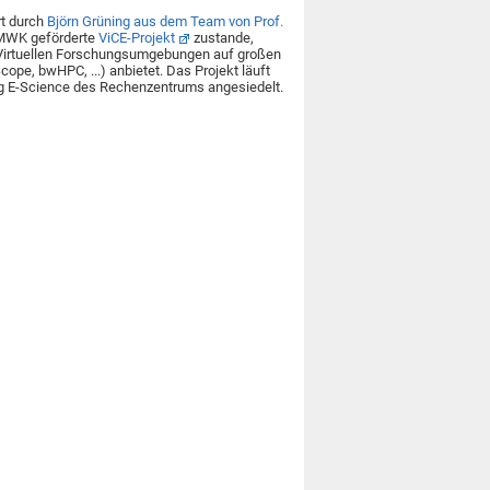
rt durch
Björn Grüning aus dem Team von Prof.
 MWK geförderte
ViCE-Projekt
zustande,
 Virtuellen Forschungsumgebungen auf großen
ope, bwHPC, ...) anbietet. Das Projekt läuft
ung E-Science des Rechenzentrums angesiedelt.