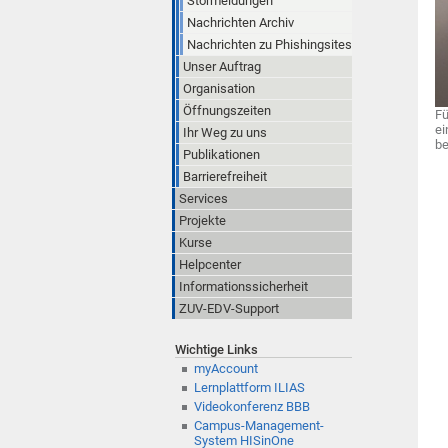
Störmeldungen
Nachrichten Archiv
Nachrichten zu Phishingsites
Unser Auftrag
Organisation
Öffnungszeiten
Fü
ei
Ihr Weg zu uns
be
Publikationen
Barrierefreiheit
Services
Projekte
Kurse
Helpcenter
Informationssicherheit
ZUV-EDV-Support
Wichtige Links
myAccount
Lernplattform ILIAS
Videokonferenz BBB
Campus-Management-
System HISinOne