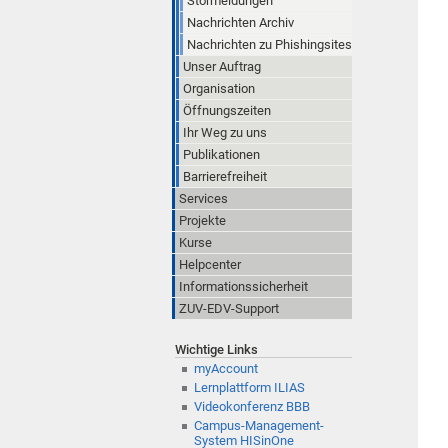
Störmeldungen
Nachrichten Archiv
Nachrichten zu Phishingsites
Unser Auftrag
Organisation
Öffnungszeiten
Ihr Weg zu uns
Publikationen
Barrierefreiheit
Services
Projekte
Kurse
Helpcenter
Informationssicherheit
ZUV-EDV-Support
Wichtige Links
myAccount
Lernplattform ILIAS
Videokonferenz BBB
Campus-Management-
System HISinOne