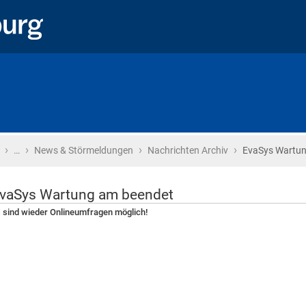
›
›
›
›
Startseite
…
News & Störmeldungen
Nachrichten Archiv
EvaSys Wartun
vaSys Wartung am beendet
 sind wieder Onlineumfragen möglich!