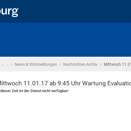
›
›
›
›
Startseite
…
News & Störmeldungen
Nachrichten Archiv
Mittwoch 11.01
ittwoch 11.01.17 ab 9:45 Uhr Wartung Evaluatio
 dieser Zeit ist der Dienst nicht verfügbar!