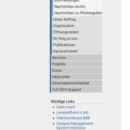
Störmeldungen
Nachrichten Archiv
Nachrichten zu Phishingsites
Unser Auftrag
Organisation
Öffnungszeiten
Ihr Weg zu uns
Publikationen
Barrierefreiheit
Services
Projekte
Kurse
Helpcenter
Informationssicherheit
ZUV-EDV-Support
Wichtige Links
myAccount
Lernplattform ILIAS
Videokonferenz BBB
Campus-Management-
System HISinOne