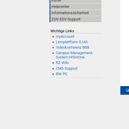
Kurse
Helpcenter
Informationssicherheit
ZUV-EDV-Support
Wichtige Links
myAccount
Lernplattform ILIAS
Videokonferenz BBB
Campus-Management-
System HISinOne
RZ-Wiki
CMS-Support
BW-PC
Ü