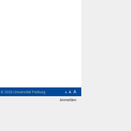
A
t ©
2026
Universität Freiburg
A
A
Anmelden