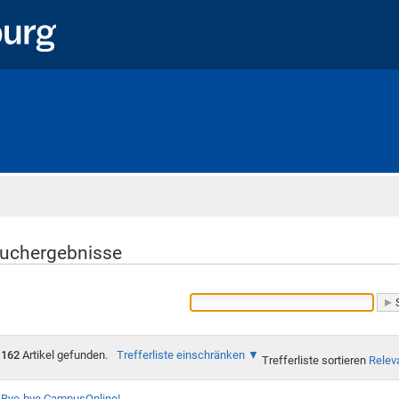
Startseite
uchergebnisse
162
Artikel gefunden.
Trefferliste einschränken
Trefferliste sortieren
Relev
Bye-bye CampusOnline!