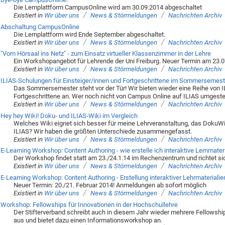
Die Lernplattform CampusOnline wird am 30.09.2014 abgeschaltet
/
/
Existiert in
Wir über uns
News & Störmeldungen
Nachrichten Archiv
Abschaltung CampusOnline
Die Lernplattform wird Ende September abgeschaltet.
/
/
Existiert in
Wir über uns
News & Störmeldungen
Nachrichten Archiv
"Vom Hörsaal ins Netz" - zum Einsatz virtueller Klassenzimmer in der Lehre
Ein Workshopangebot für Lehrende der Uni Freiburg. Neuer Termin am 23.
/
/
Existiert in
Wir über uns
News & Störmeldungen
Nachrichten Archiv
ILIAS-Schulungen für Einsteiger/innen und Fortgeschrittene im Sommersemest
Das Sommersemester steht vor der Tür! Wir bieten wieder eine Reihe von I
Fortgeschrittene an. Wer noch nicht von Campus Online auf ILIAS umgestellt
/
/
Existiert in
Wir über uns
News & Störmeldungen
Nachrichten Archiv
Hey hey Wiki! Doku- und ILIAS-Wiki im Vergleich
Welches Wiki eignet sich besser für meine Lehrveranstaltung, das DokuWik
ILIAS? Wir haben die größten Unterschiede zusammengefasst.
/
/
Existiert in
Wir über uns
News & Störmeldungen
Nachrichten Archiv
E-Learning Workshop: Content Authoring - wie erstelle ich interaktive Lernmater
Der Workshop findet statt am 23./24.1.14 im Rechenzentrum und richtet sic
/
/
Existiert in
Wir über uns
News & Störmeldungen
Nachrichten Archiv
E-Learning Workshop: Content Authoring - Erstellung interaktiver Lehrmaterialie
Neuer Termin: 20./21. Februar 2014! Anmeldungen ab sofort möglich
/
/
Existiert in
Wir über uns
News & Störmeldungen
Nachrichten Archiv
Workshop: Fellowships für Innovationen in der Hochschullehre
Der Stifterverband schreibt auch in diesem Jahr wieder mehrere Fellowshi
aus und bietet dazu einen Informationsworkshop an.