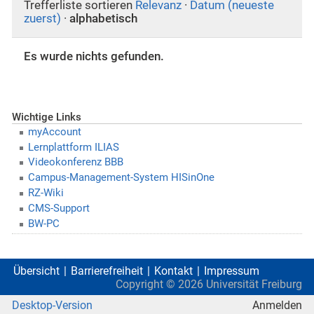
Trefferliste sortieren
Relevanz
·
Datum (neueste
zuerst)
·
alphabetisch
Es wurde nichts gefunden.
Wichtige Links
myAccount
Lernplattform ILIAS
Videokonferenz BBB
Campus-Management-System HISinOne
RZ-Wiki
CMS-Support
BW-PC
Übersicht
Barrierefreiheit
Kontakt
Impressum
Copyright ©
2026
Universität Freiburg
Desktop-Version
Anmelden