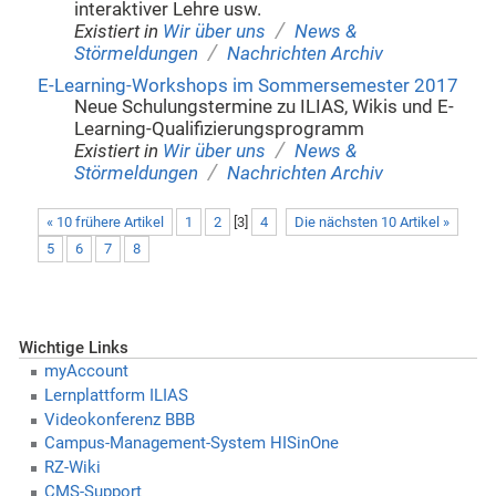
interaktiver Lehre usw.
/
Existiert in
Wir über uns
News &
/
Störmeldungen
Nachrichten Archiv
E-Learning-Workshops im Sommersemester 2017
Neue Schulungstermine zu ILIAS, Wikis und E-
Learning-Qualifizierungsprogramm
/
Existiert in
Wir über uns
News &
/
Störmeldungen
Nachrichten Archiv
« 10 frühere Artikel
1
2
[
3
]
4
Die nächsten 10 Artikel »
5
6
7
8
Wichtige Links
myAccount
Lernplattform ILIAS
Videokonferenz BBB
Campus-Management-System HISinOne
RZ-Wiki
CMS-Support