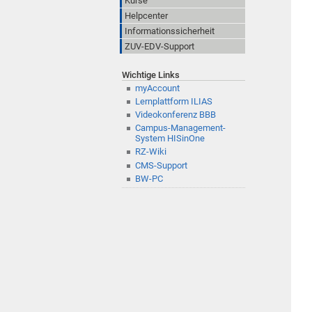
Kurse
Helpcenter
Informationssicherheit
ZUV-EDV-Support
Wichtige Links
myAccount
Lernplattform ILIAS
Videokonferenz BBB
Campus-Management-
System HISinOne
RZ-Wiki
CMS-Support
BW-PC