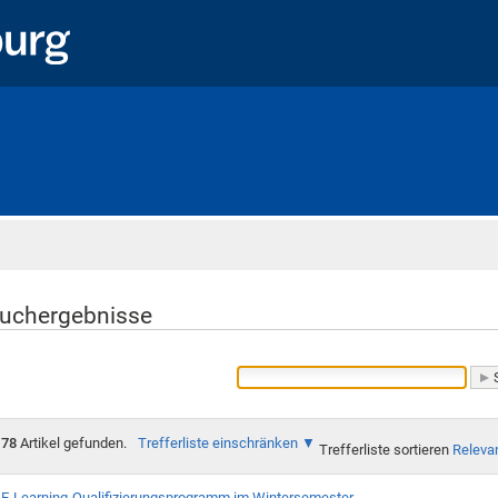
Startseite
uchergebnisse
78
Artikel gefunden.
Trefferliste einschränken
Trefferliste sortieren
Releva
E-Learning-Qualifizierungsprogramm im Wintersemester