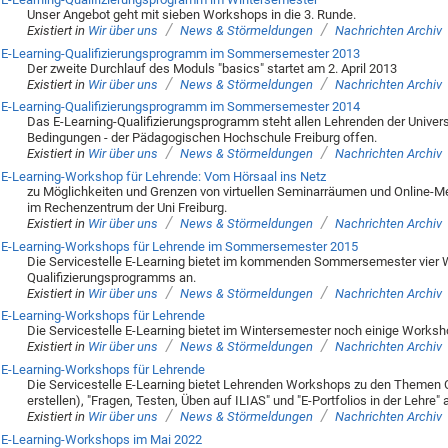
Unser Angebot geht mit sieben Workshops in die 3. Runde.
/
/
Existiert in
Wir über uns
News & Störmeldungen
Nachrichten Archiv
E-Learning-Qualifizierungsprogramm im Sommersemester 2013
Der zweite Durchlauf des Moduls "basics" startet am 2. April 2013
/
/
Existiert in
Wir über uns
News & Störmeldungen
Nachrichten Archiv
E-Learning-Qualifizierungsprogramm im Sommersemester 2014
Das E-Learning-Qualifizierungsprogramm steht allen Lehrenden der Univers
Bedingungen - der Pädagogischen Hochschule Freiburg offen.
/
/
Existiert in
Wir über uns
News & Störmeldungen
Nachrichten Archiv
E-Learning-Workshop für Lehrende: Vom Hörsaal ins Netz
zu Möglichkeiten und Grenzen von virtuellen Seminarräumen und Online-Mee
im Rechenzentrum der Uni Freiburg.
/
/
Existiert in
Wir über uns
News & Störmeldungen
Nachrichten Archiv
E-Learning-Workshops für Lehrende im Sommersemester 2015
Die Servicestelle E-Learning bietet im kommenden Sommersemester vier
Qualifizierungsprogramms an.
/
/
Existiert in
Wir über uns
News & Störmeldungen
Nachrichten Archiv
E-Learning-Workshops für Lehrende
Die Servicestelle E-Learning bietet im Wintersemester noch einige Worksho
/
/
Existiert in
Wir über uns
News & Störmeldungen
Nachrichten Archiv
E-Learning-Workshops für Lehrende
Die Servicestelle E-Learning bietet Lehrenden Workshops zu den Themen C
erstellen), "Fragen, Testen, Üben auf ILIAS" und "E-Portfolios in der Lehre" 
/
/
Existiert in
Wir über uns
News & Störmeldungen
Nachrichten Archiv
E-Learning-Workshops im Mai 2022