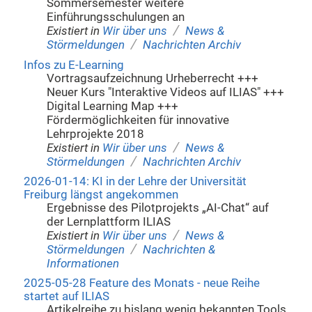
Sommersemester weitere
Einführungsschulungen an
/
Existiert in
Wir über uns
News &
/
Störmeldungen
Nachrichten Archiv
Infos zu E-Learning
Vortragsaufzeichnung Urheberrecht +++
Neuer Kurs "Interaktive Videos auf ILIAS" +++
Digital Learning Map +++
Fördermöglichkeiten für innovative
Lehrprojekte 2018
/
Existiert in
Wir über uns
News &
/
Störmeldungen
Nachrichten Archiv
2026-01-14: KI in der Lehre der Universität
Freiburg längst angekommen
Ergebnisse des Pilotprojekts „AI-Chat“ auf
der Lernplattform ILIAS
/
Existiert in
Wir über uns
News &
/
Störmeldungen
Nachrichten &
Informationen
2025-05-28 Feature des Monats - neue Reihe
startet auf ILIAS
Artikelreihe zu bislang wenig bekannten Tools