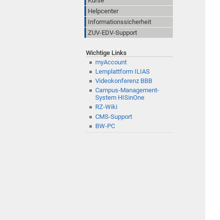
Kurse
Helpcenter
Informationssicherheit
ZUV-EDV-Support
Wichtige Links
myAccount
Lernplattform ILIAS
Videokonferenz BBB
Campus-Management-
System HISinOne
RZ-Wiki
CMS-Support
BW-PC