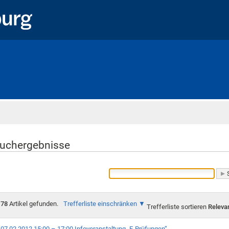
Startseite
uchergebnisse
78
Artikel gefunden.
Trefferliste einschränken
Trefferliste sortieren
Releva
07.02.2012 15:00 – 17:00 Infoveranstaltung „E-Prüfungen“