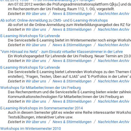
Am 07.02.2012 werden die Prüfungsadministrationsplattform Q[kju:] und 
im Rechenzentrum der Uni Freiburg, Raum 112, 1. OG, vorgestellt.
/
/
Existiert in
Wir über uns
News & Störmeldungen
Nachrichten Archiv
Ab sofort: Online-Anmeldung zu CMS- und E-Learning-Workshops
Ab sofort ist die Online-Anmeldung zum Weiterbildungsangebot des RZ für M
/
/
Existiert in
Wir über uns
News & Störmeldungen
Nachrichten Archiv
E-Learning-Workshops für Lehrende
Die Servicestelle E-Learning bietet im Wintersemester noch einige Worksho
/
/
Existiert in
Wir über uns
News & Störmeldungen
Nachrichten Archiv
"Vom Hörsaal ins Netz" - zum Einsatz virtueller Klassenzimmer in der Lehre
Ein Workshopangebot für Lehrende der Uni Freiburg. Neuer Termin am 23.
/
/
Existiert in
Wir über uns
News & Störmeldungen
Nachrichten Archiv
E-Learning-Workshops für Lehrende
Die Servicestelle E-Learning bietet Lehrenden Workshops zu den Themen C
erstellen), "Fragen, Testen, Üben auf ILIAS" und "E-Portfolios in der Lehre" 
/
/
Existiert in
Wir über uns
News & Störmeldungen
Nachrichten Archiv
Workshops für Mitarbeiter/innen der Uni Freiburg
Das Rechenzentrum und die Servicestelle E-Learning bieten wieder zahlre
Kommunikationstechnologien für Mitarbeiter/innen der Uni Freiburg an
/
/
Existiert in
Wir über uns
News & Störmeldungen
Nachrichten Archiv
E-Learning-Workshops im Sommersemester 2014
Auch in diesem Semester gibt es wieder eine Reihe interessanter Worksho
Tests&Übungen, interaktiver Lehre usw.
/
/
Existiert in
Wir über uns
News & Störmeldungen
Nachrichten Archiv
Workshops im Wintersemester 2010