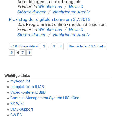
Anmeldungen ab sofort möglich
/
Existiert in
Wir über uns
News &
/
Störmeldungen
Nachrichten Archiv
Praxistag der digitalen Lehre am 3.7.2018
Das Programm ist online - melden Sie sich an!
/
Existiert in
Wir über uns
News &
/
Störmeldungen
Nachrichten Archiv
« 10 frühere Artikel
1
...
3
4
Die nächsten 10 Artikel »
5
[
6
]
7
8
Wichtige Links
myAccount
Lernplattform ILIAS
Videokonferenz BBB
Campus-Management-System HISinOne
RZ-Wiki
CMS-Support
BW-PC