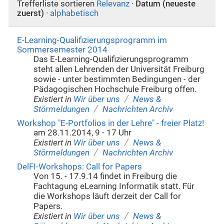
Trefferliste sortieren
Relevanz
·
Datum (neueste
zuerst)
·
alphabetisch
E-Learning-Qualifizierungsprogramm im
Sommersemester 2014
Das E-Learning-Qualifizierungsprogramm
steht allen Lehrenden der Universität Freiburg
sowie - unter bestimmten Bedingungen - der
Pädagogischen Hochschule Freiburg offen.
/
Existiert in
Wir über uns
News &
/
Störmeldungen
Nachrichten Archiv
Workshop "E-Portfolios in der Lehre" - freier Platz!
am 28.11.2014, 9 - 17 Uhr
/
Existiert in
Wir über uns
News &
/
Störmeldungen
Nachrichten Archiv
DelFI-Workshops: Call for Papers
Von 15. - 17.9.14 findet in Freiburg die
Fachtagung eLearning Informatik statt. Für
die Workshops läuft derzeit der Call for
Papers.
/
Existiert in
Wir über uns
News &