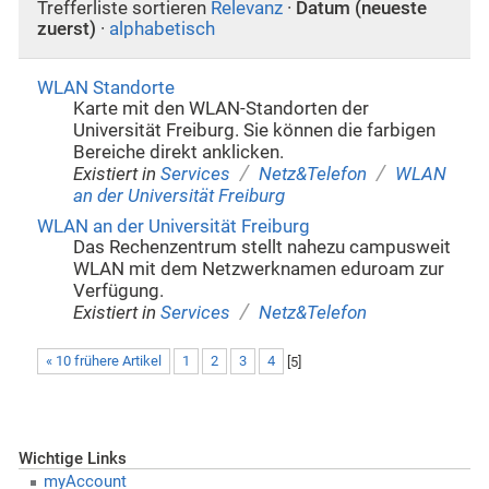
Trefferliste sortieren
Relevanz
·
Datum (neueste
zuerst)
·
alphabetisch
WLAN Standorte
Karte mit den WLAN-Standorten der
Universität Freiburg. Sie können die farbigen
Bereiche direkt anklicken.
/
/
Existiert in
Services
Netz&Telefon
WLAN
an der Universität Freiburg
WLAN an der Universität Freiburg
Das Rechenzentrum stellt nahezu campusweit
WLAN mit dem Netzwerknamen eduroam zur
Verfügung.
/
Existiert in
Services
Netz&Telefon
« 10 frühere Artikel
1
2
3
4
[
5
]
Wichtige Links
myAccount