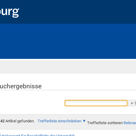
Startseite
uchergebnisse
42
Artikel gefunden.
Trefferliste einschränken
Trefferliste sortieren
Releva
UniAccount für Beschäftigte der Universität