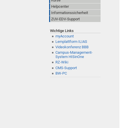
Kurse
Helpcenter
Informationssicherheit
ZUV-EDV-Support
Wichtige Links
myAccount
Lernplattform ILIAS
Videokonferenz BBB
Campus-Management-
System HISinOne
RZ-Wiki
CMS-Support
BW-PC