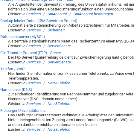
Alle Angestellten der Universität Freiburg, des Universitätsklinikums mit u
richten sich über eine Selbstregistrierungsfunktion einen UniAccount ohne s
/
/
Existiert in
Services
UniAccount
UniAccount beantragen
Backup lokaler Daten (IBM Spectrum Protect)
Automatisierte Datensicherung von Arbeitsplatzrechnern, für Mitarbeiter, In
/
Existiert in
Services
Sicherheit
Datenbankserver (MySQL)
Als zentrale Datenbanksystem bietet das Rechenzentrum einen MySQL-Da
/
Existiert in
Services
Serverdienste
File Transfer Protocol (FTP) - Server
Der Ftp-Server ftp.uni-freiburg.de dient zur Zwischenlagerung häufig benöt
/
Existiert in
Services
Serverdienste
Telefon / VoIP
Hier finden Sie Informationen zum klassischen Telefonnetz, zu Voice over 
Telefonapparaten.
/
Existiert in
Services
Netz&Telefon
Nameserver (DNS)
Zur eindeutigen Identifizierung von Rechner-Nummer und zugehöriger Adr
Nameserver (DNS - domain name server).
/
Existiert in
Services
Netz&Telefon
Freiburger Universitätsnetz
Das Freiburger Universitätsnetz verbindet alle Arbeitsplätze der Universitä
bietet uneingeschränkten Zugang zum Landesforschungsnetz (BelWü), z
anderen darüber erreichbaren internationalen Netzen.
/
Existiert in
Services
Netz&Telefon