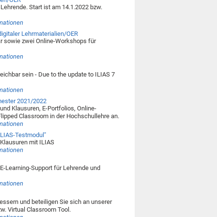
Lehrende. Start ist am 14.1.2022 bzw.
rmationen
igitaler Lehrmaterialien/OER
r sowie zwei Online-Workshops für
rmationen
ichbar sein - Due to the update to ILIAS 7
rmationen
emester 2021/2022
nd Klausuren, E-Portfolios, Online-
lipped Classroom in der Hochschullehre an.
rmationen
 ILIAS-Testmodul"
-Klausuren mit ILIAS
rmationen
E-Learning-Support für Lehrende und
rmationen
essern und beteiligen Sie sich an unserer
. Virtual Classroom Tool.