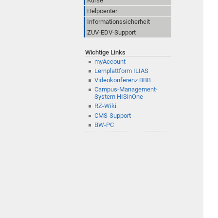
Kurse
Helpcenter
Informationssicherheit
ZUV-EDV-Support
Wichtige Links
myAccount
Lernplattform ILIAS
Videokonferenz BBB
Campus-Management-
System HISinOne
RZ-Wiki
CMS-Support
BW-PC