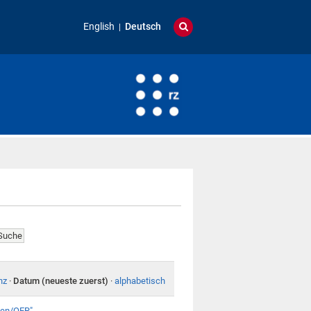
English
Deutsch
nz
·
Datum (neueste zuerst)
·
alphabetisch
lien/OER"