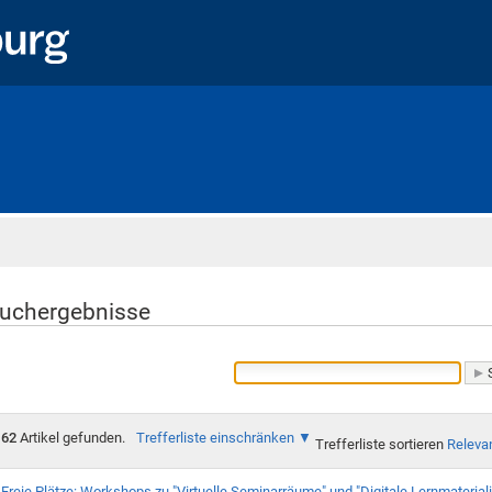
Startseite
uchergebnisse
62
Artikel gefunden.
Trefferliste einschränken
Trefferliste sortieren
Releva
Freie Plätze: Workshops zu "Virtuelle Seminarräume" und "Digitale Lernmateria