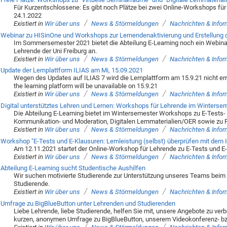
Für Kurzentschlossene: Es gibt noch Plätze bei zwei Online-Workshops für 
24.1.2022
/
/
Existiert in
Wir über uns
News & Störmeldungen
Nachrichten & Info
Webinar zu HISinOne und Workshops zur Lernendenaktivierung und Erstellung d
Im Sommersemester 2021 bietet die Abteilung E-Learning noch ein Webina
Lehrende der Uni Freiburg an.
/
/
Existiert in
Wir über uns
News & Störmeldungen
Nachrichten & Info
Update der Lernplattform ILIAS am Mi, 15.09.2021
Wegen des Updates auf ILIAS 7 wird die Lernplattform am 15.9.21 nicht erre
the learning platform will be unavailable on 15.9.21
/
/
Existiert in
Wir über uns
News & Störmeldungen
Nachrichten & Info
Digital unterstütztes Lehren und Lernen: Workshops für Lehrende im Winters
Die Abteilung E-Learning bietet im Wintersemester Workshops zu E-Tests- u
Kommunikation- und Moderation, Digitalen Lernmaterialien/OER sowie zu F
/
/
Existiert in
Wir über uns
News & Störmeldungen
Nachrichten & Info
Workshop "E-Tests und E-Klausuren: Lernleistung (selbst) überprüfen mit dem
Am 12.11.2021 startet der Online-Workshop für Lehrende zu E-Tests und E
/
/
Existiert in
Wir über uns
News & Störmeldungen
Nachrichten & Info
Abteilung E-Learning sucht Studentische Aushilfen
Wir suchen motivierte Studierende zur Unterstützung unseres Teams beim 
Studierende.
/
/
Existiert in
Wir über uns
News & Störmeldungen
Nachrichten & Info
Umfrage zu BigBlueButton unter Lehrenden und Studierenden
Liebe Lehrende, liebe Studierende, helfen Sie mit, unsere Angebote zu verb
kurzen, anonymen Umfrage zu BigBlueButton, unserem Videokonferenz- bzw
/
/