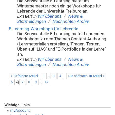
Die Servicestelle E-Learning bietet im
Wintersemester noch einige Workshops für
Lehrende der Universität Freiburg an.
/
Existiert in
Wir über uns
News &
/
Störmeldungen
Nachrichten Archiv
E-Learning-Workshops für Lehrende
Die Servicestelle E-Learning bietet Lehrenden
Workshops zu den Themen Content Authoring
(Lehrmaterialien erstellen), "Fragen, Testen,
Üben auf ILIAS" und "E-Portfolios in der Lehre"
an.
/
Existiert in
Wir über uns
News &
/
Störmeldungen
Nachrichten Archiv
« 10 frühere Artikel
1
...
3
4
Die nächsten 10 Artikel »
5
[
6
]
7
8
9
...
17
Wichtige Links
myAccount