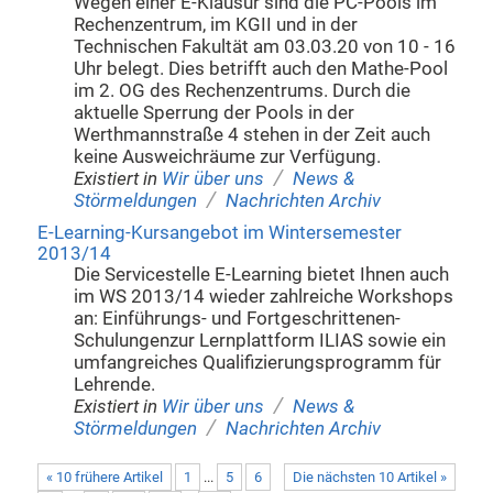
Wegen einer E-Klausur sind die PC-Pools im
Rechenzentrum, im KGII und in der
Technischen Fakultät am 03.03.20 von 10 - 16
Uhr belegt. Dies betrifft auch den Mathe-Pool
im 2. OG des Rechenzentrums. Durch die
aktuelle Sperrung der Pools in der
Werthmannstraße 4 stehen in der Zeit auch
keine Ausweichräume zur Verfügung.
/
Existiert in
Wir über uns
News &
/
Störmeldungen
Nachrichten Archiv
E-Learning-Kursangebot im Wintersemester
2013/14
Die Servicestelle E-Learning bietet Ihnen auch
im WS 2013/14 wieder zahlreiche Workshops
an: Einführungs- und Fortgeschrittenen-
Schulungenzur Lernplattform ILIAS sowie ein
umfangreiches Qualifizierungsprogramm für
Lehrende.
/
Existiert in
Wir über uns
News &
/
Störmeldungen
Nachrichten Archiv
« 10 frühere Artikel
1
...
5
6
Die nächsten 10 Artikel »