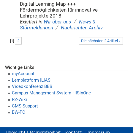
Digital Learning Map +++
Fördermöglichkeiten für innovative
Lehrprojekte 2018
/
Existiert in
Wir über uns
News &
/
Störmeldungen
Nachrichten Archiv
[
1
]
2
Die nächsten 2 Artikel »
Wichtige Links
myAccount
Lernplattform ILIAS
Videokonferenz BBB
Campus-Management-System HISinOne
RZ-Wiki
CMS-Support
BW-PC
Übersicht
Barrierefreiheit
Kontakt
Impressum