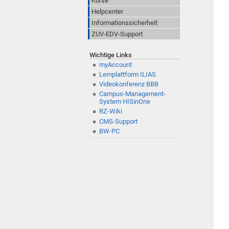
Kurse
Helpcenter
Informationssicherheit
ZUV-EDV-Support
Wichtige Links
myAccount
Lernplattform ILIAS
Videokonferenz BBB
Campus-Management-
System HISinOne
RZ-Wiki
CMS-Support
BW-PC