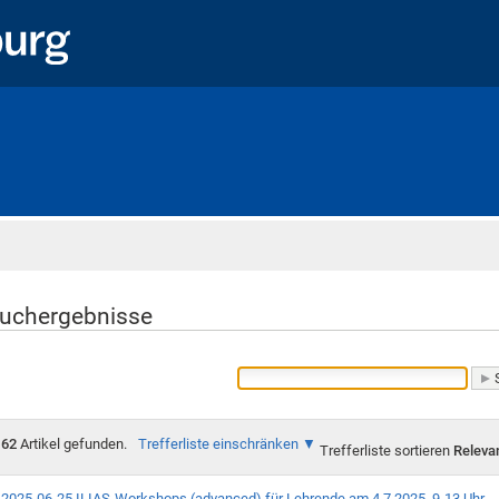
Startseite
uchergebnisse
62
Artikel gefunden.
Trefferliste einschränken
Trefferliste sortieren
Releva
2025-06-25 ILIAS-Workshops (advanced) für Lehrende am 4.7.2025, 9-13 Uhr