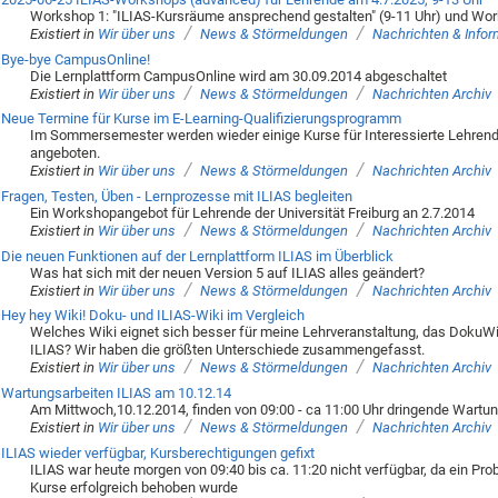
Workshop 1: "ILIAS-Kursräume ansprechend gestalten" (9-11 Uhr) und Works
/
/
Existiert in
Wir über uns
News & Störmeldungen
Nachrichten & Info
Bye-bye CampusOnline!
Die Lernplattform CampusOnline wird am 30.09.2014 abgeschaltet
/
/
Existiert in
Wir über uns
News & Störmeldungen
Nachrichten Archiv
Neue Termine für Kurse im E-Learning-Qualifizierungsprogramm
Im Sommersemester werden wieder einige Kurse für Interessierte Lehrende
angeboten.
/
/
Existiert in
Wir über uns
News & Störmeldungen
Nachrichten Archiv
Fragen, Testen, Üben - Lernprozesse mit ILIAS begleiten
Ein Workshopangebot für Lehrende der Universität Freiburg an 2.7.2014
/
/
Existiert in
Wir über uns
News & Störmeldungen
Nachrichten Archiv
Die neuen Funktionen auf der Lernplattform ILIAS im Überblick
Was hat sich mit der neuen Version 5 auf ILIAS alles geändert?
/
/
Existiert in
Wir über uns
News & Störmeldungen
Nachrichten Archiv
Hey hey Wiki! Doku- und ILIAS-Wiki im Vergleich
Welches Wiki eignet sich besser für meine Lehrveranstaltung, das DokuWik
ILIAS? Wir haben die größten Unterschiede zusammengefasst.
/
/
Existiert in
Wir über uns
News & Störmeldungen
Nachrichten Archiv
Wartungsarbeiten ILIAS am 10.12.14
Am Mittwoch,10.12.2014, finden von 09:00 - ca 11:00 Uhr dringende Wartung
/
/
Existiert in
Wir über uns
News & Störmeldungen
Nachrichten Archiv
ILIAS wieder verfügbar, Kursberechtigungen gefixt
ILIAS war heute morgen von 09:40 bis ca. 11:20 nicht verfügbar, da ein Pr
Kurse erfolgreich behoben wurde