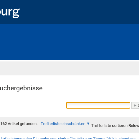
Startseite
uchergebnisse
162
Artikel gefunden.
Trefferliste einschränken
Trefferliste sortieren
Relev
Aufzeichnung des E-Lunchs von Marko Glaubitz zum Thema "Wikis einsetzen - 