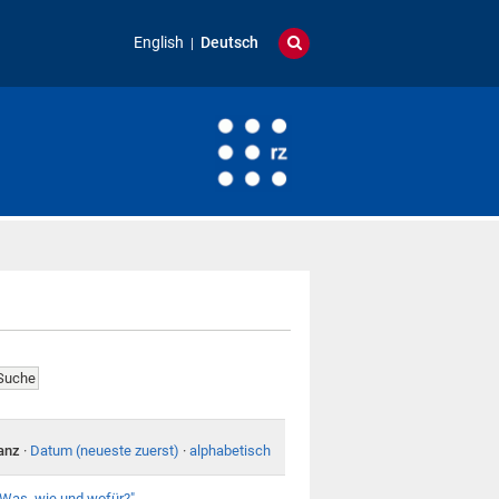
English
Deutsch
anz
·
Datum (neueste zuerst)
·
alphabetisch
Was, wie und wofür?"