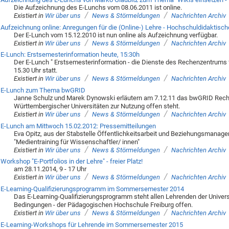
Die Aufzeichnung des E-Lunchs vom 08.06.2011 ist online.
/
/
Existiert in
Wir über uns
News & Störmeldungen
Nachrichten Archiv
Aufzeichnung online: Anregungen für die (Online-) Lehre - Hochschuldidaktische
Der E-Lunch vom 15.12.2010 ist nun online als Aufzeichnung verfügbar.
/
/
Existiert in
Wir über uns
News & Störmeldungen
Nachrichten Archiv
E-Lunch: Erstsemesterinformation heute, 15:30h
Der E-Lunch " Erstsemesterinformation - die Dienste des Rechenzentrums f
15.30 Uhr statt.
/
/
Existiert in
Wir über uns
News & Störmeldungen
Nachrichten Archiv
E-Lunch zum Thema bwGRID
Janne Schulz und Marek Dynowski erläutern am 7.12.11 das bwGRID Reche
Württembergischer Universitäten zur Nutzung offen steht.
/
/
Existiert in
Wir über uns
News & Störmeldungen
Nachrichten Archiv
E-Lunch am Mittwoch 15.02.2012: Pressemitteilungen
Eva Opitz, aus der Stabstelle Öffentlichkeitsarbeit und Beziehungsmanagem
"Medientraining für Wissenschaftler/ innen"
/
/
Existiert in
Wir über uns
News & Störmeldungen
Nachrichten Archiv
Workshop "E-Portfolios in der Lehre" - freier Platz!
am 28.11.2014, 9 - 17 Uhr
/
/
Existiert in
Wir über uns
News & Störmeldungen
Nachrichten Archiv
E-Learning-Qualifizierungsprogramm im Sommersemester 2014
Das E-Learning-Qualifizierungsprogramm steht allen Lehrenden der Univers
Bedingungen - der Pädagogischen Hochschule Freiburg offen.
/
/
Existiert in
Wir über uns
News & Störmeldungen
Nachrichten Archiv
E-Learning-Workshops für Lehrende im Sommersemester 2015