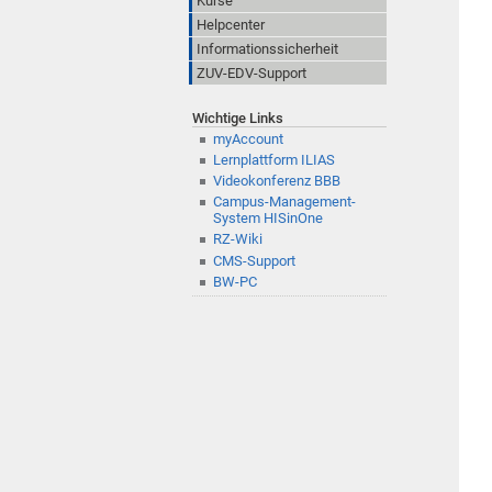
Kurse
Helpcenter
Informationssicherheit
ZUV-EDV-Support
Wichtige Links
myAccount
Lernplattform ILIAS
Videokonferenz BBB
Campus-Management-
System HISinOne
RZ-Wiki
CMS-Support
BW-PC