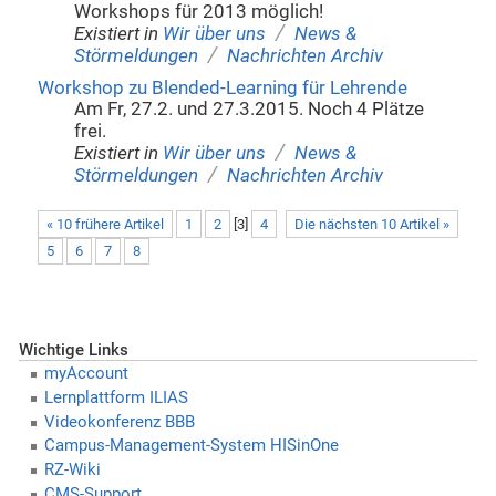
Workshops für 2013 möglich!
/
Existiert in
Wir über uns
News &
/
Störmeldungen
Nachrichten Archiv
Workshop zu Blended-Learning für Lehrende
Am Fr, 27.2. und 27.3.2015. Noch 4 Plätze
frei.
/
Existiert in
Wir über uns
News &
/
Störmeldungen
Nachrichten Archiv
« 10 frühere Artikel
1
2
[
3
]
4
Die nächsten 10 Artikel »
5
6
7
8
Wichtige Links
myAccount
Lernplattform ILIAS
Videokonferenz BBB
Campus-Management-System HISinOne
RZ-Wiki
CMS-Support