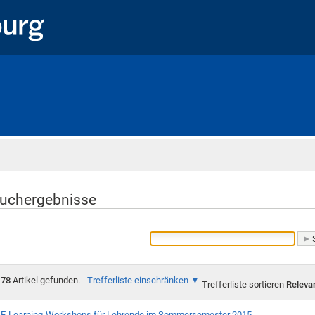
Startseite
uchergebnisse
78
Artikel gefunden.
Trefferliste einschränken
Trefferliste sortieren
Releva
E-Learning-Workshops für Lehrende im Sommersemester 2015