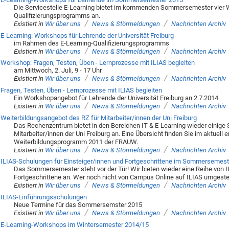
Die Servicestelle E-Learning bietet im kommenden Sommersemester vier
Qualifizierungsprogramms an.
/
/
Existiert in
Wir über uns
News & Störmeldungen
Nachrichten Archiv
E-Learning: Workshops für Lehrende der Universität Freiburg
im Rahmen des E-Learning-Qualifizierungsprogramms
/
/
Existiert in
Wir über uns
News & Störmeldungen
Nachrichten Archiv
Workshop: Fragen, Testen, Üben - Lernprozesse mit ILIAS begleiten
am Mittwoch, 2. Juli, 9 - 17 Uhr
/
/
Existiert in
Wir über uns
News & Störmeldungen
Nachrichten Archiv
Fragen, Testen, Üben - Lernprozesse mit ILIAS begleiten
Ein Workshopangebot für Lehrende der Universität Freiburg an 2.7.2014
/
/
Existiert in
Wir über uns
News & Störmeldungen
Nachrichten Archiv
Weiterbildungsangebot des RZ für Mitarbeiter/innen der Uni Freiburg
Das Rechenzentrum bietet in den Bereichen IT & E-Learning wieder einig
Mitarbeiter/innen der Uni Freiburg an. Eine Übersicht finden Sie im aktuell 
Weiterbildungsprogramm 2011 der FRAUW.
/
/
Existiert in
Wir über uns
News & Störmeldungen
Nachrichten Archiv
ILIAS-Schulungen für Einsteiger/innen und Fortgeschrittene im Sommersemest
Das Sommersemester steht vor der Tür! Wir bieten wieder eine Reihe von I
Fortgeschrittene an. Wer noch nicht von Campus Online auf ILIAS umgestellt
/
/
Existiert in
Wir über uns
News & Störmeldungen
Nachrichten Archiv
ILIAS-Einführungsschulungen
Neue Termine für das Sommersemster 2015
/
/
Existiert in
Wir über uns
News & Störmeldungen
Nachrichten Archiv
E-Learning-Workshops im Wintersemester 2014/15