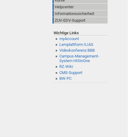
Kurse
Helpcenter
Informationssicherheit
ZUV-EDV-Support
Wichtige Links
myAccount
Lernplattform ILIAS
Videokonferenz BBB
Campus-Management-
System HISinOne
RZ-Wiki
CMS-Support
BW-PC