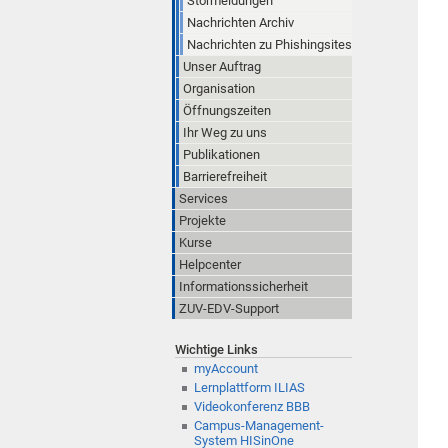
Störmeldungen
Nachrichten Archiv
Nachrichten zu Phishingsites
Unser Auftrag
Organisation
Öffnungszeiten
Ihr Weg zu uns
Publikationen
Barrierefreiheit
Services
Projekte
Kurse
Helpcenter
Informationssicherheit
ZUV-EDV-Support
Wichtige Links
myAccount
Lernplattform ILIAS
Videokonferenz BBB
Campus-Management-
System HISinOne