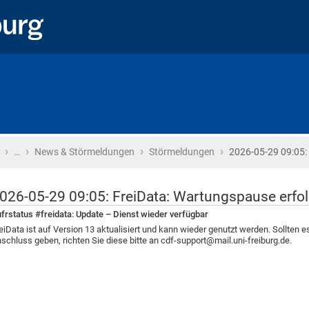
›
›
›
›
Startseite
…
News & Störmeldungen
Störmeldungen
2026-05-29 09:05: 
026-05-29 09:05: FreiData: Wartungspause erfo
frstatus #freidata: Update – Dienst wieder verfügbar
eiData ist auf Version 13 aktualisiert und kann wieder genutzt werden. Sollte
schluss geben, richten Sie diese bitte an cdf-support@mail.uni-freiburg.de.