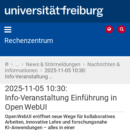
Rechenzentrum
›
›
›
Startseite
…
News & Störmeldungen
Nachrichten &
›
Informationen
2025-11-05 10:30:
Info‑Veranstaltung …
2025-11-05 10:30:
Info‑Veranstaltung Einführung in
Open WebUI
Open WebUI eröffnet neue Wege für kollaboratives
Arbeiten, innovative Lehre und forschungsnahe
KI‑Anwendungen – alles in einer