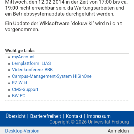
Mittwoch, den 12.02.2014 in der Zeit von 17:00 bis ca.
19:00 nicht erreichbar sein, da Wartungsarbeiten und
ein Betriebssystemupdate durchgeführt werden.
Ein Update der Wikisoftware "dokuwiki" wird n i c h t
vorgenommen.
Wichtige Links
myAccount
Lernplattform ILIAS
Videokonferenz BBB
Campus-Management-System HISinOne
RZ-Wiki
CMS-Support
BW-PC
Übersicht
Barrierefreiheit
Kontakt
Impressum
Copyright ©
2026
Universität Freiburg
Desktop-Version
Anmelden