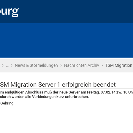
›
›
›
›
Startseite
…
News & Störmeldungen
Nachrichten Archiv
TSM Migration 
SM Migration Server 1 erfolgreich beendet
m endgültigen Abschluss muß der neue Server am Freitag, 07.02.14 zw. 10 U
durch werden alle Verbindungen kurz unterbrochen.
 Gehring