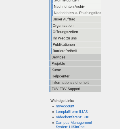
Störmeldungen
Nachrichten Archiv
Nachrichten zu Phishingsites
Unser Auftrag
Organisation
Öffnungszeiten
Ihr Weg zu uns
Publikationen
Barrierefreiheit
Services
Projekte
Kurse
Helpcenter
Informationssicherheit
ZUV-EDV-Support
Wichtige Links
myAccount
Lernplattform ILIAS
Videokonferenz BBB
Campus-Management-
System HISinOne