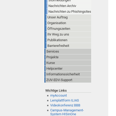
Störmeldungen
Nachrichten Archiv
Nachrichten zu Phishingsites
Unser Auftrag
Organisation
Öffnungszeiten
Ihr Weg zu uns
Publikationen
Barrierefreiheit
Services
Projekte
Kurse
Helpcenter
Informationssicherheit
ZUV-EDV-Support
Wichtige Links
myAccount
Lernplattform ILIAS
Videokonferenz BBB
Campus-Management-
System HISinOne