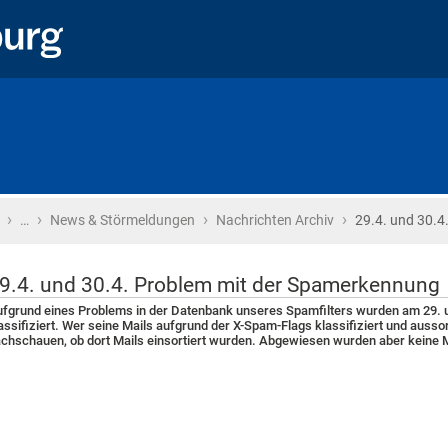
›
›
›
›
Startseite
…
News & Störmeldungen
Nachrichten Archiv
29.4. und 30.4
9.4. und 30.4. Problem mit der Spamerkennung
fgrund eines Problems in der Datenbank unseres Spamfilters wurden am 29. un
assifiziert. Wer seine Mails aufgrund der X-Spam-Flags klassifiziert und ausso
chschauen, ob dort Mails einsortiert wurden. Abgewiesen wurden aber keine M