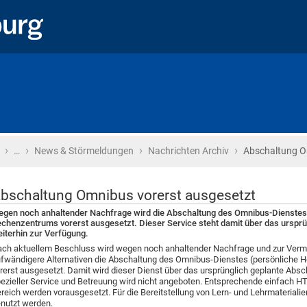
›
›
›
›
Startseite
…
News & Störmeldungen
Nachrichten Archiv
Abschaltung O
bschaltung Omnibus vorerst ausgesetzt
gen noch anhaltender Nachfrage wird die Abschaltung des Omnibus-Dienste
chenzentrums vorerst ausgesetzt. Dieser Service steht damit über das urspr
iterhin zur Verfügung.
ch aktuellem Beschluss wird wegen noch anhaltender Nachfrage und zur Ve
fwändigere Alternativen die Abschaltung des Omnibus-Dienstes (persönliche Ho
rerst ausgesetzt. Damit wird dieser Dienst über das ursprünglich geplante Absc
ezieller Service und Betreuung wird nicht angeboten. Entsprechende einfach 
reich werden vorausgesetzt. Für die Bereitstellung von Lern- und Lehrmaterialien
nutzt werden.