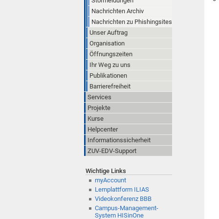
Störmeldungen
Nachrichten Archiv
Nachrichten zu Phishingsites
Unser Auftrag
Organisation
Öffnungszeiten
Ihr Weg zu uns
Publikationen
Barrierefreiheit
Services
Projekte
Kurse
Helpcenter
Informationssicherheit
ZUV-EDV-Support
Wichtige Links
myAccount
Lernplattform ILIAS
Videokonferenz BBB
Campus-Management-
System HISinOne