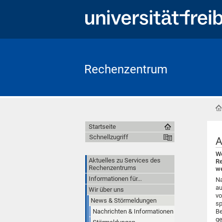
Rechenzentrum
Startseite
Schnellzugriff
A
We
Aktuelles zu Services des
Re
Rechenzentrums
we
Informationen für...
Na
au
Wir über uns
vo
News & Störmeldungen
sp
Nachrichten & Informationen
Be
ge