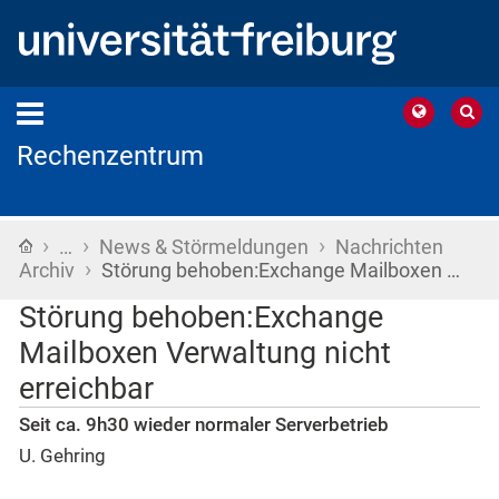
Rechenzentrum
›
›
›
Startseite
…
News & Störmeldungen
Nachrichten
›
Archiv
Störung behoben:Exchange Mailboxen …
Störung behoben:Exchange
Mailboxen Verwaltung nicht
erreichbar
Seit ca. 9h30 wieder normaler Serverbetrieb
U. Gehring