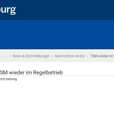
›
›
›
›
Startseite
…
News & Störmeldungen
Nachrichten Archiv
TSM wieder im 
SM wieder im Regelbetrieb
rich Gehring