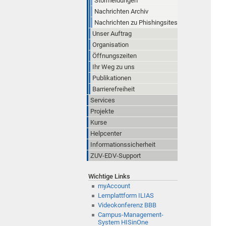
Störmeldungen
Nachrichten Archiv
Nachrichten zu Phishingsites
Unser Auftrag
Organisation
Öffnungszeiten
Ihr Weg zu uns
Publikationen
Barrierefreiheit
Services
Projekte
Kurse
Helpcenter
Informationssicherheit
ZUV-EDV-Support
Wichtige Links
myAccount
Lernplattform ILIAS
Videokonferenz BBB
Campus-Management-
System HISinOne