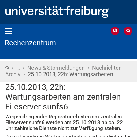
Rechenzentrum
›
›
›
Startseite
…
News & Störmeldungen
Nachrichten
›
Archiv
25.10.2013, 22h: Wartungsarbeiten …
25.10.2013, 22h:
Wartungsarbeiten am zentralen
Fileserver sunfs6
Wegen dringender Reparaturarbeiten am zentralen
Fileserver sunfs6 werden am 25.10.2013 ab ca. 22
Uhr zahlreiche Dienste nicht zur Verfügung stehen.
Die notwendigen Wartungsarbeiten sind eine Folge des