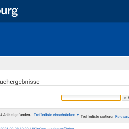
Startseite
uchergebnisse
4
Artikel gefunden.
Trefferliste einschränken
Trefferliste sortieren
Relevan
2026-03-28 19:30: HISinOne wieder verfügbar