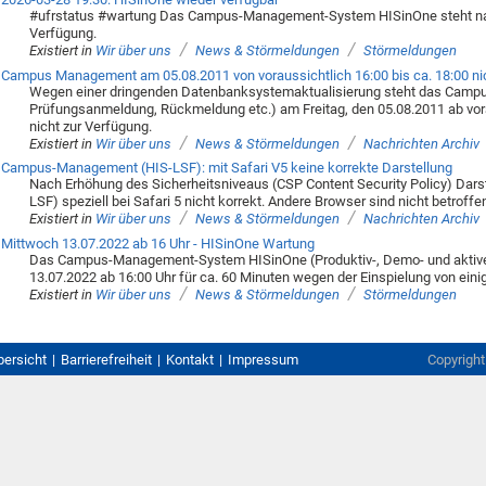
#ufrstatus #wartung Das Campus-Management-System HISinOne steht nach
Verfügung.
/
/
Existiert in
Wir über uns
News & Störmeldungen
Störmeldungen
Campus Management am 05.08.2011 von voraussichtlich 16:00 bis ca. 18:00 nic
Wegen einer dringenden Datenbanksystemaktualisierung steht das Camp
Prüfungsanmeldung, Rückmeldung etc.) am Freitag, den 05.08.2011 ab vora
nicht zur Verfügung.
/
/
Existiert in
Wir über uns
News & Störmeldungen
Nachrichten Archiv
Campus-Management (HIS-LSF): mit Safari V5 keine korrekte Darstellung
Nach Erhöhung des Sicherheitsniveaus (CSP Content Security Policy) Da
LSF) speziell bei Safari 5 nicht korrekt. Andere Browser sind nicht betroffe
/
/
Existiert in
Wir über uns
News & Störmeldungen
Nachrichten Archiv
Mittwoch 13.07.2022 ab 16 Uhr - HISinOne Wartung
Das Campus-Management-System HISinOne (Produktiv-, Demo- und aktive
13.07.2022 ab 16:00 Uhr für ca. 60 Minuten wegen der Einspielung von ein
/
/
Existiert in
Wir über uns
News & Störmeldungen
Störmeldungen
bersicht
Barrierefreiheit
Kontakt
Impressum
Copyrigh