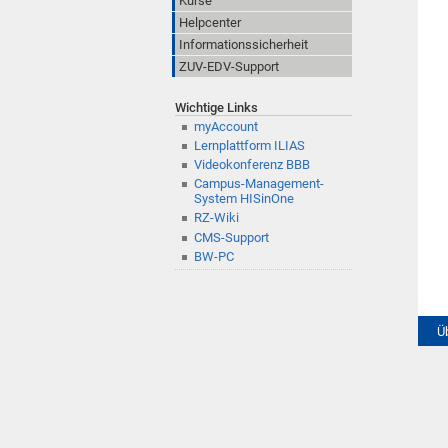
Kurse
Helpcenter
Informationssicherheit
ZUV-EDV-Support
Wichtige Links
myAccount
Lernplattform ILIAS
Videokonferenz BBB
Campus-Management-
System HISinOne
RZ-Wiki
CMS-Support
BW-PC
Ü