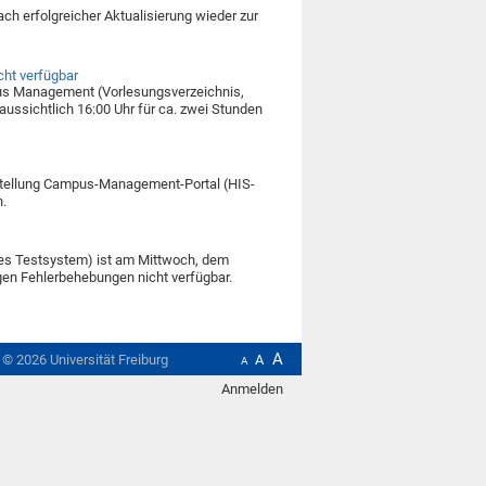
 erfolgreicher Aktualisierung wieder zur
ht verfügbar
us Management (Vorlesungsverzeichnis,
ussichtlich 16:00 Uhr für ca. zwei Stunden
rstellung Campus-Management-Portal (HIS-
n.
s Testsystem) ist am Mittwoch, dem
igen Fehlerbehebungen nicht verfügbar.
A
t ©
2026
Universität Freiburg
A
A
Anmelden