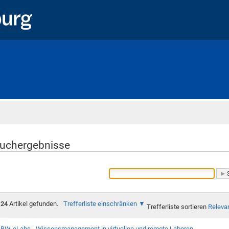
Startseite
uchergebnisse
24
Artikel gefunden.
Trefferliste einschränken
Trefferliste sortieren
Releva
BW-eLabs - Wissensmanagement in virtuellen und remote Laboren