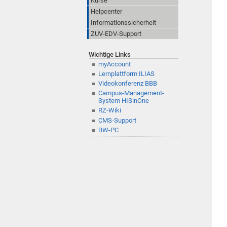
Kurse
Helpcenter
Informationssicherheit
ZUV-EDV-Support
Wichtige Links
myAccount
Lernplattform ILIAS
Videokonferenz BBB
Campus-Management-
System HISinOne
RZ-Wiki
CMS-Support
BW-PC