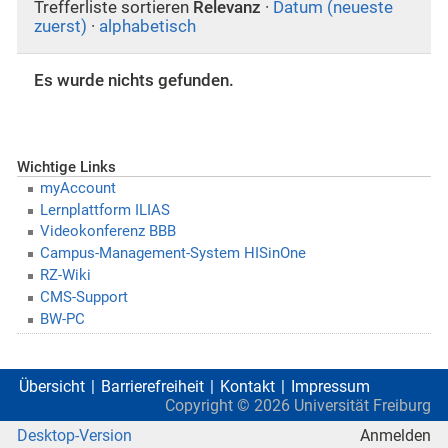
Trefferliste sortieren
Relevanz
·
Datum (neueste
zuerst)
·
alphabetisch
Es wurde nichts gefunden.
Wichtige Links
myAccount
Lernplattform ILIAS
Videokonferenz BBB
Campus-Management-System HISinOne
RZ-Wiki
CMS-Support
BW-PC
Übersicht
Barrierefreiheit
Kontakt
Impressum
Copyright ©
2026
Universität Freiburg
Desktop-Version
Anmelden