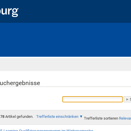
Startseite
uchergebnisse
78
Artikel gefunden.
Trefferliste einschränken
Trefferliste sortieren
Releva
E-Learning-Qualifizierungsprogramm im Wintersemester