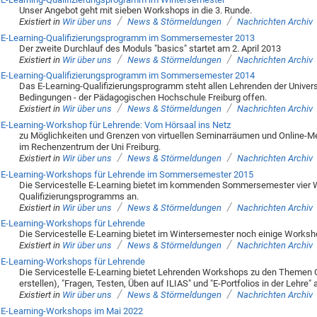
Unser Angebot geht mit sieben Workshops in die 3. Runde.
/
/
Existiert in
Wir über uns
News & Störmeldungen
Nachrichten Archiv
E-Learning-Qualifizierungsprogramm im Sommersemester 2013
Der zweite Durchlauf des Moduls "basics" startet am 2. April 2013
/
/
Existiert in
Wir über uns
News & Störmeldungen
Nachrichten Archiv
E-Learning-Qualifizierungsprogramm im Sommersemester 2014
Das E-Learning-Qualifizierungsprogramm steht allen Lehrenden der Univers
Bedingungen - der Pädagogischen Hochschule Freiburg offen.
/
/
Existiert in
Wir über uns
News & Störmeldungen
Nachrichten Archiv
E-Learning-Workshop für Lehrende: Vom Hörsaal ins Netz
zu Möglichkeiten und Grenzen von virtuellen Seminarräumen und Online-Mee
im Rechenzentrum der Uni Freiburg.
/
/
Existiert in
Wir über uns
News & Störmeldungen
Nachrichten Archiv
E-Learning-Workshops für Lehrende im Sommersemester 2015
Die Servicestelle E-Learning bietet im kommenden Sommersemester vier
Qualifizierungsprogramms an.
/
/
Existiert in
Wir über uns
News & Störmeldungen
Nachrichten Archiv
E-Learning-Workshops für Lehrende
Die Servicestelle E-Learning bietet im Wintersemester noch einige Worksho
/
/
Existiert in
Wir über uns
News & Störmeldungen
Nachrichten Archiv
E-Learning-Workshops für Lehrende
Die Servicestelle E-Learning bietet Lehrenden Workshops zu den Themen C
erstellen), "Fragen, Testen, Üben auf ILIAS" und "E-Portfolios in der Lehre" 
/
/
Existiert in
Wir über uns
News & Störmeldungen
Nachrichten Archiv
E-Learning-Workshops im Mai 2022