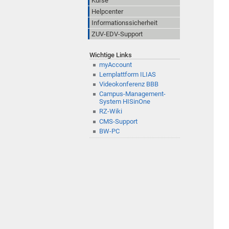
Kurse
Helpcenter
Informationssicherheit
ZUV-EDV-Support
Wichtige Links
myAccount
Lernplattform ILIAS
Videokonferenz BBB
Campus-Management-
System HISinOne
RZ-Wiki
CMS-Support
BW-PC