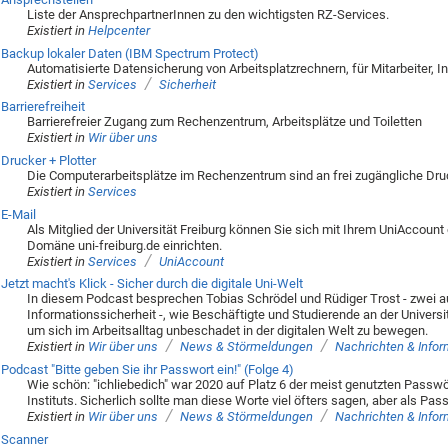
Liste der AnsprechpartnerInnen zu den wichtigsten RZ-Services.
Existiert in
Helpcenter
Backup lokaler Daten (IBM Spectrum Protect)
Automatisierte Datensicherung von Arbeitsplatzrechnern, für Mitarbeiter, In
/
Existiert in
Services
Sicherheit
Barrierefreiheit
Barrierefreier Zugang zum Rechenzentrum, Arbeitsplätze und Toiletten
Existiert in
Wir über uns
Drucker + Plotter
Die Computerarbeitsplätze im Rechenzentrum sind an frei zugängliche Dr
Existiert in
Services
E-Mail
Als Mitglied der Universität Freiburg können Sie sich mit Ihrem UniAccount
Domäne uni-freiburg.de einrichten.
/
Existiert in
Services
UniAccount
Jetzt macht's Klick - Sicher durch die digitale Uni-Welt
In diesem Podcast besprechen Tobias Schrödel und Rüdiger Trost - zwei 
Informationssicherheit -, wie Beschäftigte und Studierende an der Universi
um sich im Arbeitsalltag unbeschadet in der digitalen Welt zu bewegen.
/
/
Existiert in
Wir über uns
News & Störmeldungen
Nachrichten & Info
Podcast "Bitte geben Sie ihr Passwort ein!" (Folge 4)
Wie schön: "ichliebedich" war 2020 auf Platz 6 der meist genutzten Passwör
Instituts. Sicherlich sollte man diese Worte viel öfters sagen, aber als Pas
/
/
Existiert in
Wir über uns
News & Störmeldungen
Nachrichten & Info
Scanner