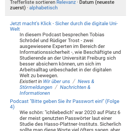
Trefferliste sortieren
Relevanz
·
Datum (neueste
zuerst)
·
alphabetisch
Jetzt macht's Klick - Sicher durch die digitale Uni-
Welt
In diesem Podcast besprechen Tobias
Schrödel und Rüdiger Trost - zwei
ausgewiesene Experten im Bereich der
Informationssicherheit -, wie Beschäftigte und
Studierende an der Universität Freiburg sich
besser absichern können, um sich im
Arbeitsalltag unbeschadet in der digitalen
Welt zu bewegen.
/
Existiert in
Wir über uns
News &
/
Störmeldungen
Nachrichten &
Informationen
Podcast "Bitte geben Sie ihr Passwort ein!" (Folge
4)
Wie schön: "ichliebedich" war 2020 auf Platz 6
der meist genutzten Passwörter laut einer
Studie des Hasso-Plattner-Instituts. Sicherlich
sollte man diese Worte viel öfters sagen, aber