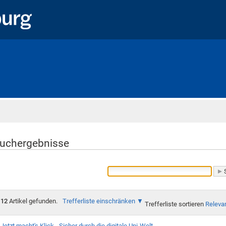
Startseite
uchergebnisse
12
Artikel gefunden.
Trefferliste einschränken
Trefferliste sortieren
Releva
Jetzt macht's Klick - Sicher durch die digitale Uni-Welt