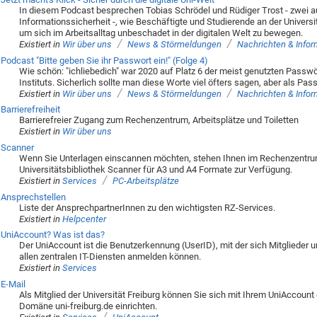
In diesem Podcast besprechen Tobias Schrödel und Rüdiger Trost - zwei 
Informationssicherheit -, wie Beschäftigte und Studierende an der Universi
um sich im Arbeitsalltag unbeschadet in der digitalen Welt zu bewegen.
/
/
Existiert in
Wir über uns
News & Störmeldungen
Nachrichten & Info
Podcast "Bitte geben Sie ihr Passwort ein!" (Folge 4)
Wie schön: "ichliebedich" war 2020 auf Platz 6 der meist genutzten Passwör
Instituts. Sicherlich sollte man diese Worte viel öfters sagen, aber als Pas
/
/
Existiert in
Wir über uns
News & Störmeldungen
Nachrichten & Info
Barrierefreiheit
Barrierefreier Zugang zum Rechenzentrum, Arbeitsplätze und Toiletten
Existiert in
Wir über uns
Scanner
Wenn Sie Unterlagen einscannen möchten, stehen Ihnen im Rechenzentrum, 
Universitätsbibliothek Scanner für A3 und A4 Formate zur Verfügung.
/
Existiert in
Services
PC-Arbeitsplätze
Ansprechstellen
Liste der AnsprechpartnerInnen zu den wichtigsten RZ-Services.
Existiert in
Helpcenter
UniAccount? Was ist das?
Der UniAccount ist die Benutzerkennung (UserID), mit der sich Mitglieder u
allen zentralen IT-Diensten anmelden können.
Existiert in
Services
E-Mail
Als Mitglied der Universität Freiburg können Sie sich mit Ihrem UniAccount
Domäne uni-freiburg.de einrichten.
/